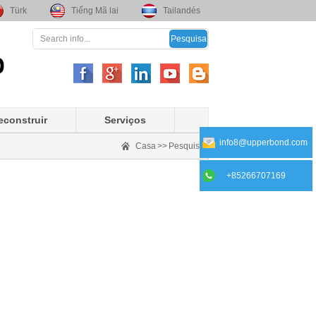
Türk
Tiếng Mã lai
Tailandés
econstruir
Serviços
info8@upperbond.com
Casa
>>
Pesquisa
+85266707169