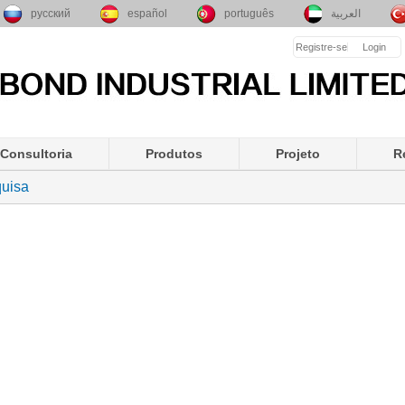
русский
español
português
العربية
Registre-se
Login
Consultoria
Produtos
Projeto
R
uisa