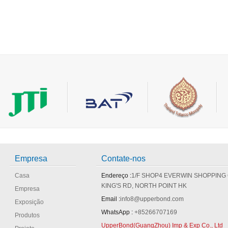
Empresa
Contate-nos
Casa
Endereço :
1/F SHOP4 EVERWIN SHOPPING
KING'S RD, NORTH POINT HK
Empresa
Email :
info8@upperbond.com
Exposição
WhatsApp :
+85266707169
Produtos
UpperBond(GuangZhou) Imp & Exp Co., Ltd