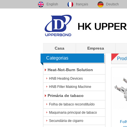
English
français
Deutsch
Casa
Empresa
Categorias
Prod
Heat-Not-Burn Solution
HNB Heating Devices
HNB Filter Making Machine
Primária de tabaco
Folha de tabaco reconstituído
Maquinaria principal de tabaco
Secundária de cigarro
Fol
r